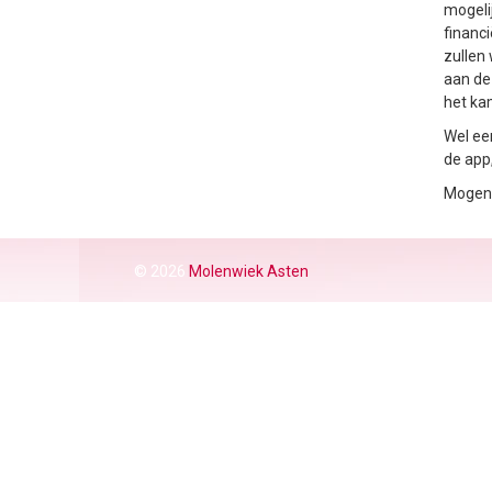
mogeli
financ
zullen 
aan de
het ka
Wel een
de app
Mogen 
© 2026
Molenwiek Asten