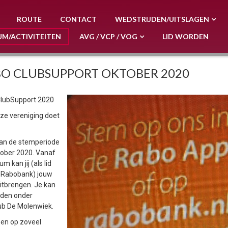
ROUTE
CONTACT
WEDSTRIJDEN/UITSLAGEN
UM/ACTIVITEITEN
AVG / VCP / VOG
LID WORDEN
O CLUBSUPPORT OKTOBER 2020
lubSupport 2020
ze vereniging doet
van de stemperiode
ktober 2020. Vanaf
um kan jij (als lid
 Rabobank) jouw
itbrengen. Je kan
nden onder
b De Molenwiek.
pen op zoveel