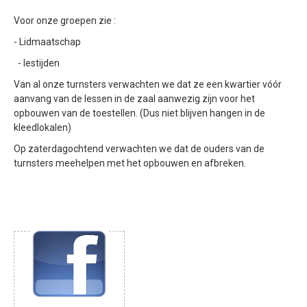
Contributie
Voor onze groepen zie :
- Lidmaatschap
Lestijden
- lestijden
ERELID / LID VAN VERDIENSTE
Van al onze turnsters verwachten we dat ze een kwartier vóór
Diploma/Jubileum/Activiteiten
aanvang van de lessen in de zaal aanwezig zijn voor het
opbouwen van de toestellen. (Dus niet blijven hangen in de
AVG / VCP / VOG
kleedlokalen)
Gedragscode
Op zaterdagochtend verwachten we dat de ouders van de
VCP
turnsters meehelpen met het opbouwen en afbreken.
VOG
Privacy Verklaring
Lid worden