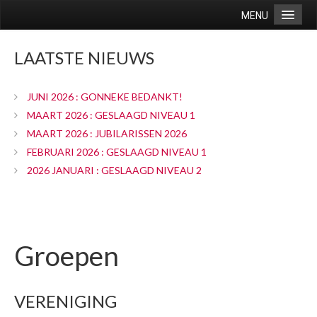
MENU
Home
LAATSTE NIEUWS
Vereniging
Doelstelling
JUNI 2026 : GONNEKE BEDANKT!
Groepen
MAART 2026 : GESLAAGD NIVEAU 1
MAART 2026 : JUBILARISSEN 2026
Agenda
FEBRUARI 2026 : GESLAAGD NIVEAU 1
Route
2026 JANUARI : GESLAAGD NIVEAU 2
Contact
Wedstrijden/uitslagen
recreanten
Groepen
selectie
Lidmaatschap
VERENIGING
Lidmaatschap / kleding