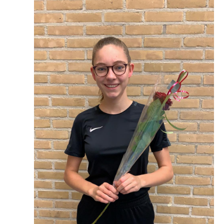
Contributie
Lestijden
ERELID / LID VAN VERDIENSTE
Diploma/Jubileum/Activiteiten
AVG / VCP / VOG
Gedragscode
VCP
VOG
Privacy Verklaring
Lid worden