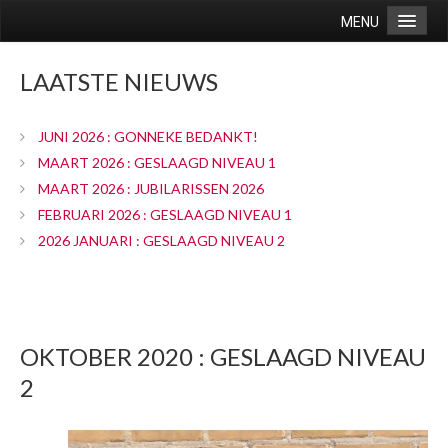
MENU
Home
LAATSTE NIEUWS
Vereniging
Doelstelling
JUNI 2026 : GONNEKE BEDANKT!
Groepen
MAART 2026 : GESLAAGD NIVEAU 1
MAART 2026 : JUBILARISSEN 2026
Agenda
FEBRUARI 2026 : GESLAAGD NIVEAU 1
Route
2026 JANUARI : GESLAAGD NIVEAU 2
Contact
Wedstrijden/uitslagen
recreanten
OKTOBER 2020 : GESLAAGD NIVEAU
selectie
2
Lidmaatschap
Lidmaatschap / kleding