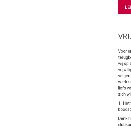
LE
VRI
Voor en
terugk
wij op
vrijwil
volgen
werkz
liefs v
zich w
1. Het
boods
Denk hi
clubka