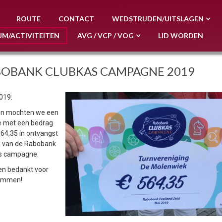
ROUTE
CONTACT
WEDSTRIJDEN/UITSLAGEN
UM/ACTIVITEITEN
AVG / VCP / VOG
LID WORDEN
OBANK CLUBKAS CAMPAGNE 2019
019:
en mochten we een
 met een bedrag
564,35 in ontvangst
 van de Rabobank
s campagne.
en bedankt voor
temmen!