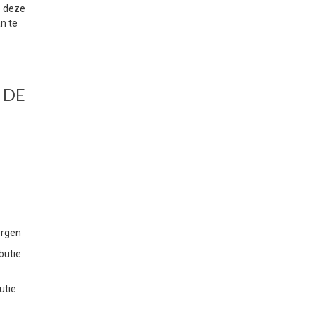
p deze
n te
 DE
orgen
butie
utie