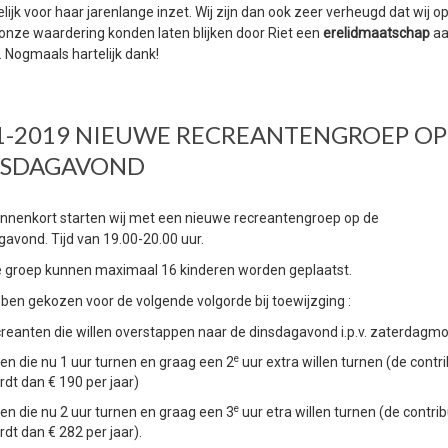
lijk voor haar jarenlange inzet. Wij zijn dan ook zeer verheugd dat wij o
onze waardering konden laten blijken door Riet een
erelidmaatschap
aa
. Nogmaals hartelijk dank!
1-2019 NIEUWE RECREANTENGROEP OP
NSDAGAVOND
innenkort starten wij met een nieuwe recreantengroep op de
gavond. Tijd van 19.00-20.00 uur.
e groep kunnen maximaal 16 kinderen worden geplaatst.
bben gekozen voor de volgende volgorde bij toewijzging :
creanten die willen overstappen naar de dinsdagavond i.p.v. zaterdagm
e
den die nu 1 uur turnen en graag een 2
uur extra willen turnen (de contri
rdt dan € 190 per jaar)
e
den die nu 2 uur turnen en graag een 3
uur etra willen turnen (de contrib
dt dan € 282 per jaar).