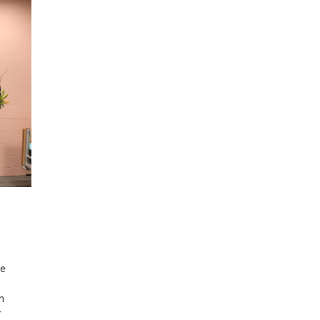
ke
n
r