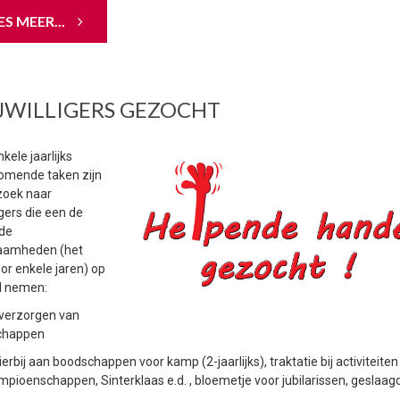
ES MEER...
JWILLIGERS GEZOCHT
kele jaarlijks
omende taken zijn
 zoek naar
ligers die een de
de
aamheden (het
oor enkele jaren) op
il nemen:
 verzorgen van
chappen
erbij aan boodschappen voor kamp (2-jaarlijks), traktatie bij activiteiten
mpioenschappen, Sinterklaas e.d. , bloemetje voor jubilarissen, geslaag