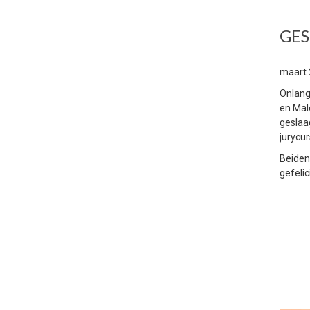
GES
maart
Onlang
en Mal
geslaa
jurycu
Beiden
gefelic