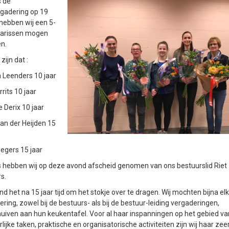
s de
rgadering op 19
hebben wij een 5-
ilarissen mogen
en.
 zijn dat :
 Leenders 10 jaar
rits 10 jaar
 Derix 10 jaar
an der Heijden 15
eegers 15 jaar
 hebben wij op deze avond afscheid genomen van ons bestuurslid Riet
s.
nd het na 15 jaar tijd om het stokje over te dragen. Wij mochten bijna el
ring, zowel bij de bestuurs- als bij de bestuur-leiding vergaderingen,
uiven aan hun keukentafel. Voor al haar inspanningen op het gebied va
lijke taken, praktische en organisatorische activiteiten zijn wij haar zee