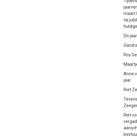
Tijden
jaarve
maart 
tal jub
huldig
Dit jaar
Sandra
Roy Ger
Maartje
Anne v
jaar
Riet Z
Tevens
Zeeger
Riet vo
vergade
aansch
bestuur