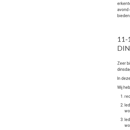
erkente
avond 
bieden
11-
DI
Zeer b
dinsda
In dez
Wij he
re
le
wo
le
wor