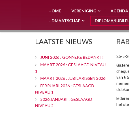
HOME
VERENIGING
AGENDA
LIDMAATSCHAP
DIPLOMA/JUBILE
LAATSTE NIEUWS
RAB
25-5-2
JUNI 2026 : GONNEKE BEDANKT!
MAART 2026 : GESLAAGD NIVEAU
Gister
1
cheque
van € 
MAART 2026 : JUBILARISSEN 2026
nemen
FEBRUARI 2026 : GESLAAGD
clubka
NIVEAU 1
Iedere
2026 JANUARI : GESLAAGD
het s
NIVEAU 2