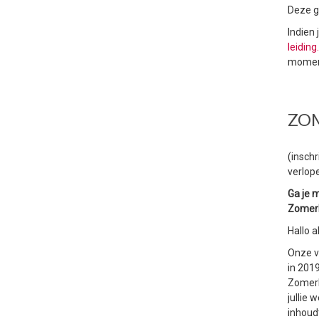
Deze g
Indien
leidin
momente
ZO
(inschr
verlop
Ga je 
Zomer
Hallo a
Onze v
in 201
Zomer
jullie 
inhoud