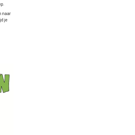
ep.
n naar
jd je