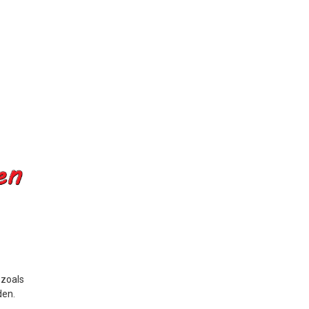
 zoals
den.