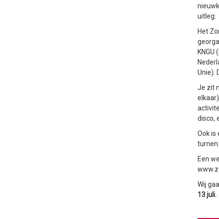
nieuwk
uitleg:
Het Z
georga
KNGU (
Nederl
Unie).
Je zit 
elkaar)
activit
disco,
Ook is
turnen
Een wee
www.zo
Wij ga
13 juli.