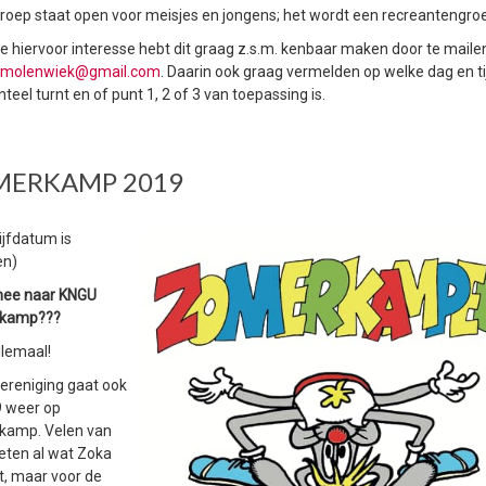
roep staat open voor meisjes en jongens; het wordt een recreantengro
 je hiervoor interesse hebt dit graag z.s.m. kenbaar maken door te maile
g.molenwiek@gmail.com
. Daarin ook graag vermelden op welke dag en ti
el turnt en of punt 1, 2 of 3 van toepassing is.
MERKAMP 2019
ijfdatum is
en)
mee naar KNGU
kamp???
llemaal!
ereniging gaat ook
9 weer op
kamp. Velen van
weten al wat Zoka
t, maar voor de