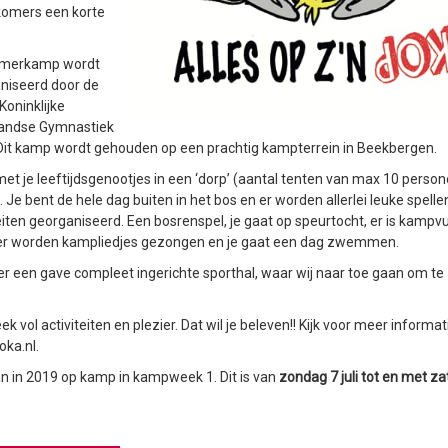
omers een korte
omerkamp wordt
niseerd door de
Koninklijke
andse Gymnastiek
 Dit kamp wordt gehouden op een prachtig kampterrein in Beekbergen.
met je leeftijdsgenootjes in een ‘dorp’ (aantal tenten van max 10 person
. Je bent de hele dag buiten in het bos en er worden allerlei leuke spelle
eiten georganiseerd. Een bosrenspel, je gaat op speurtocht, er is kampvu
 er worden kampliedjes gezongen en je gaat een dag zwemmen.
 er een gave compleet ingerichte sporthal, waar wij naar toe gaan om te
.
k vol activiteiten en plezier. Dat wil je beleven!! Kijk voor meer informat
ka.nl.
an in 2019 op kamp in kampweek 1. Dit is van
zondag 7 juli tot en met z