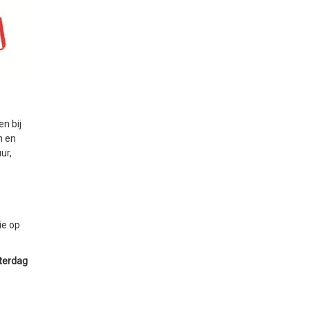
en bij
n en
ur,
ie op
aterdag