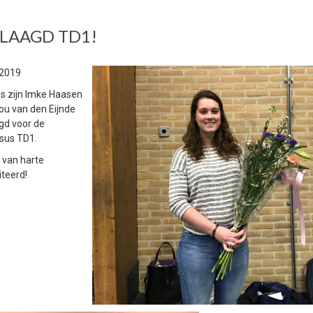
LAAGD TD1!
 2019
s zijn Imke Haasen
ou van den Eijnde
gd voor de
rsus TD1.
 van harte
iteerd!